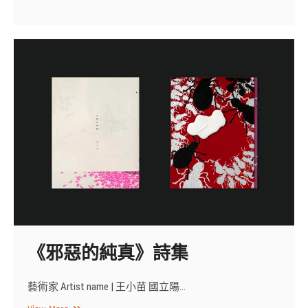
異
經
折
書》
《邪惡的純真》詩集
藝術家 Artist name | 王小苗 國立陽…