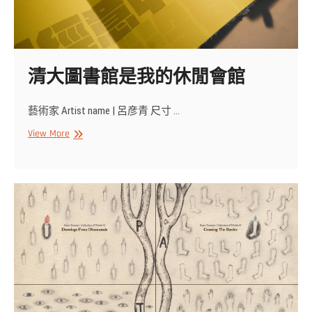
清大圖書館是我的休閒會館
藝術家 Artist name | 呂彦青 尺寸 …
清
View More
大
圖
書
館
是
我
的
休
閒
會
館