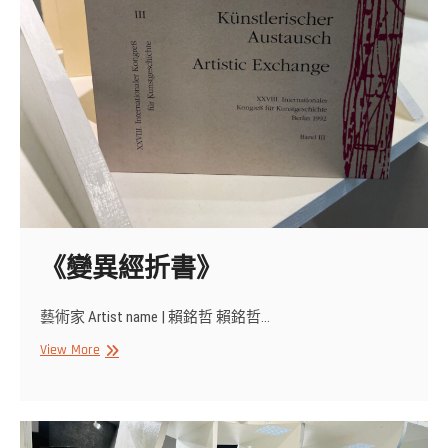
《變異經折書》
藝術家 Artist name | 賴銘哲 賴銘哲…
《變
View More
異
經
折
書》