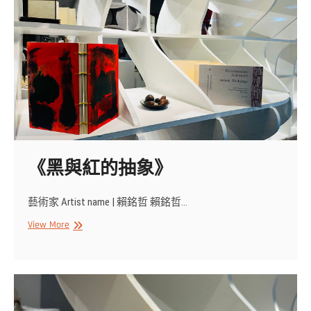
《黑與紅的抽象》
藝術家 Artist name | 賴銘哲 賴銘哲…
《黑
View More
與
紅
的
抽
象》