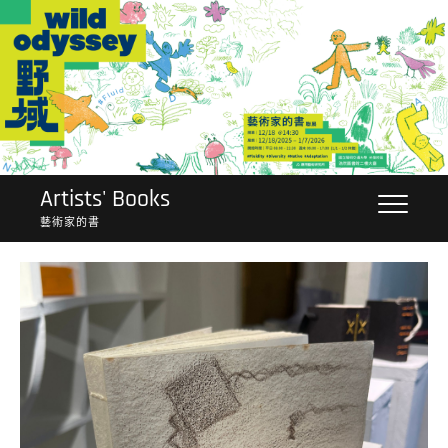
Skip
to
content
Artists' Books
藝術家的書