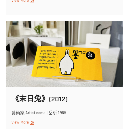
《邪
View More
惡
的
純
真》
詩
集
《末日兔》(2012)
藝術家 Artist name | 岳昕 1985…
《末
View More
日