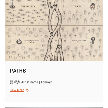
PATHS
藝術家 Artist name | Tomoyo …
PATHS
View More