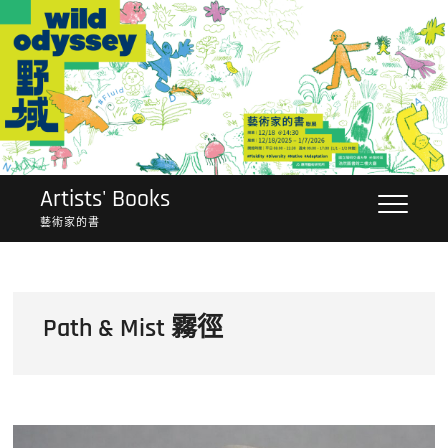
Skip
to
content
Artists' Books
藝術家的書
Path & Mist 霧徑