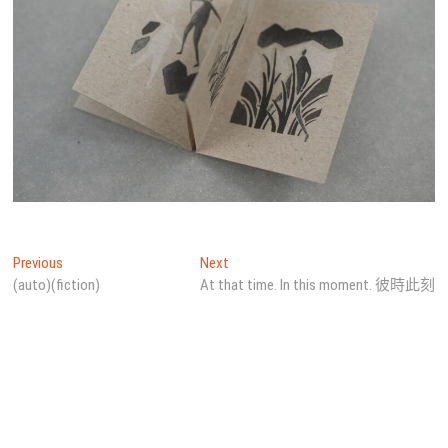
文
Previous
Next
Previous
Next
post:
post:
(auto)(fiction)
At that time. In this moment. 彼時此刻
章
導
覽