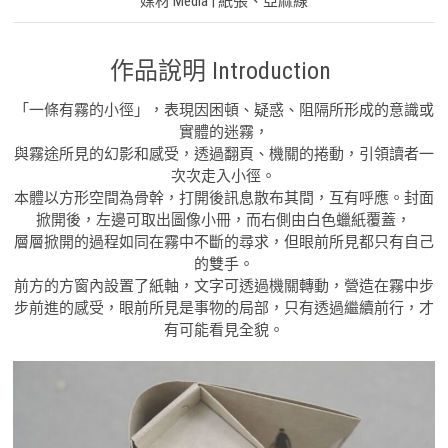
媒材 Media | 紙張、亞麻線
作品說明 Introduction
「一條有霧的小徑」，表現因困頓、疑惑、阻隔所形成的意識或
實體的迷霧，
與霧途所見的幻影和感受，透過翻頁、機關的捲動，引領讀者一
次次走入小徑。
本體以方形空間為骨幹，打開後訊息散布其間，互有呼應。封面
掀開後，左邊可取出圖像小冊，而右側由白色蠟紙覆蓋，
層層掀開的過程如同在霧中不斷的尋求，但眼前所見都只有自己
的雙手。
前方的方窗內設置了紙軸，文字可透過機關轉動，營造在霧中步
步前進的感受，眼前所見是事物的局部，只有透過繼續前行，才
有可能看見全貌。