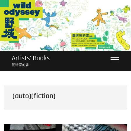
Skip
to
content
Artists' Books
藝術家的書
(auto)(fiction)