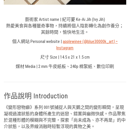
藝術家 Artist name | 紀可薆 Ke-Ai Jih (Ivy Jih)
熱愛美食與各種獵奇事物，持續將個人陰影轉化為創作養分；
其餘時間，愉快地生活。
個人網站 Personal website |
applewinee (@blue30000k_art) •
Instagram
尺寸 Size | 14.5 x 21 x 1.5 cm
媒材 Media | 2 mm 牛皮紙板、240p 棉絮紙、數位印刷
作品說明 Introduction
《變形戀物癖》系列 001號捕捉人與天鵝之間的變形瞬間，呈現
凝視過渡狀態的身體所產生的迷戀、錯置與幽微快感。作品聚焦
於混種形體的模糊與不完整，探索「尚未成為、亦不再是」的中
介狀態，以及界線消融時短暫浮現的異物之美。