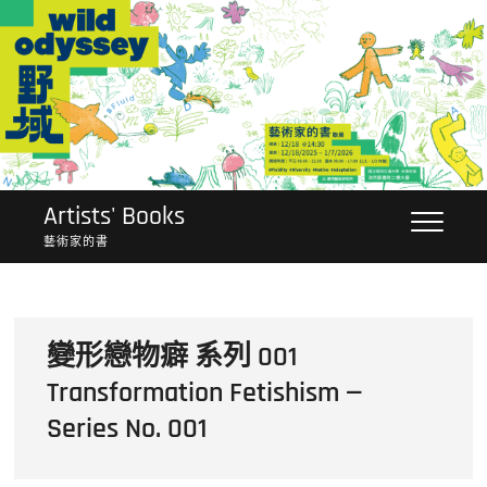
Skip
to
content
Artists' Books
藝術家的書
變形戀物癖 系列 001
Transformation Fetishism —
Series No. 001