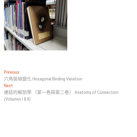
文
Previous
Previous
post:
六角裝幀變化 Hexagonal Binding Variation
章
Next
Next
導
post:
連結的解剖學 （第一卷與第二卷） Anatomy of Connection
(Volumes I & II)
覽