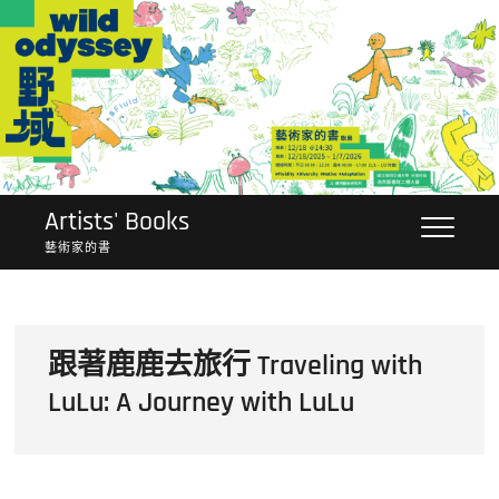
Skip
to
content
Artists' Books
藝術家的書
跟著鹿鹿去旅行 Traveling with
LuLu: A Journey with LuLu