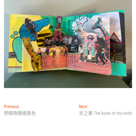
文
Previous
Next
Previous
Next
post:
post:
把植物鎖進藍色
衣之書 The book of my cloth
章
導