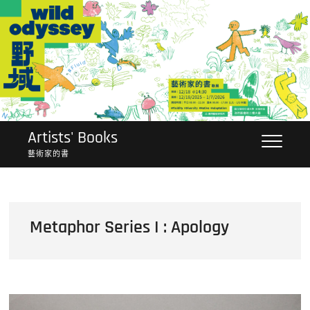
Skip
to
content
Artists' Books
藝術家的書
Metaphor Series I : Apology