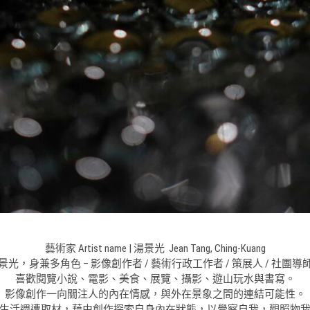
藝術家 Artist name | 湯景光 Jean Tang, Ching-Kuang
景光，身兼多角色 – 影像創作者 / 藝術行政工作者 / 策展人 / 社團導
喜歡閱覽小說、電影、美食、展覽、攝影、遊山玩水與書寫。
影像創作一向關注人的內在情感，與外在景象之間的連結可能性。
生活週遭取材，藉由創作探索自身內在狀態，以覺察自我，觀照物