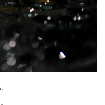
師。
我。