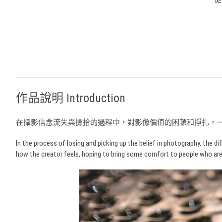
作品說明 Introduction
在攝影信念流失與撿拾的過程中，對影像價值的困頓和掙扎，
In the process of losing and picking up the belief in photography, the dif
how the creator feels, hoping to bring some comfort to people who are