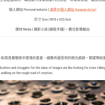
個人網站 Personal website |
湯景光個人網站 (kayjean.idv.tw)
尺寸 Size | W18 x H25.5cm
媒材 Media | 攝影小誌 [線裝手縫] －數位影像輸出
一如尋覓著闇夜中墜落的星星，綴集所感受到的微光痕跡，期望帶給
ficulties and struggles for the value of images are like looking for stars fallin
 walking on the rough road of creation.