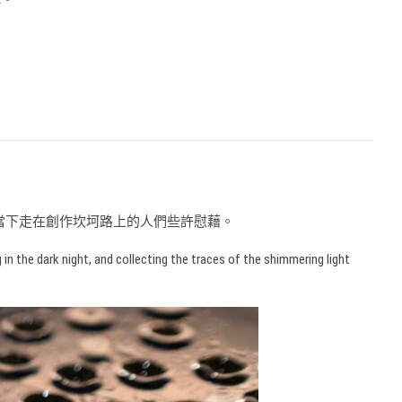
當下走在創作坎坷路上的人們些許慰藉。
g in the dark night, and collecting the traces of the shimmering light