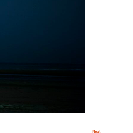
Next
Next