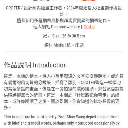
CROTER / 設計師與插畫工作者，2004年開始投入插畫創作與設
計，
擅長使用多種插畫風格與超現實變異的插畫創作。
個人網站 Personal website |
Croter
尺寸 Size | 26.5× 30.5 cm
媒材 Media | 紙、印刷
作品說明 Introduction
這是一本詩的繪本。詩人小苗用簡短的文字安安靜靜地，或許只
有偶爾的風切聲的分鏡般，描寫了離別。CROTER營造一幅幅叨
叨絮絮多話的畫面，像是在一旁拍攝的隱形鏡頭，來替這首詩提
供喧譁卻無言的背景。這是一本關於『什麼將把你帶走』的繪
本，或許你閱讀了之後，關於離別，你會知道的比你想像的更
多。
This is a picture book of poetry. Poet Miao Wang depicts separation
with brief and tranquil words, perhaps only interrupted occasionally by