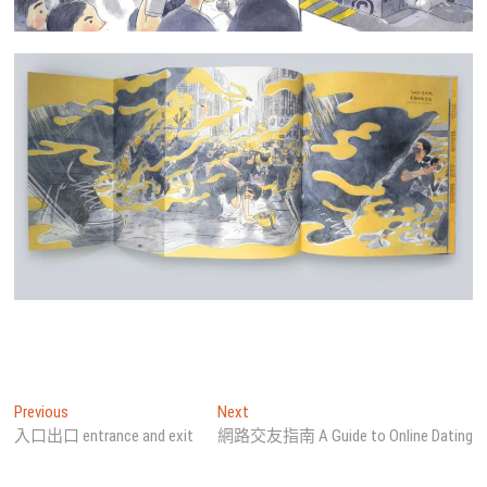
文
Previous
Next
Previous
Next
post:
post:
入口出口 entrance and exit
網路交友指南 A Guide to Online Dating
章
導