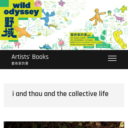
Skip
to
content
Artists' Books
藝術家的書
i and thou and the collective life