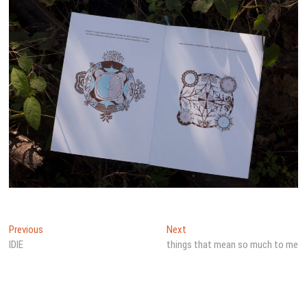
文
Previous
Next
Previous
Next
post:
post:
IDIE
things that mean so much to me
章
導
覽