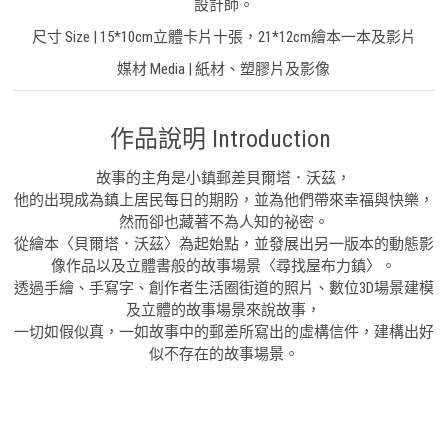
設計師。
尺寸 Size | 15*10cm立體卡片十張，21*12cm繪本一本及影片
媒材 Media | 紙材、塑膠片及影像
作品說明 Introduction
故事的主角是小鎮郵差貝爾塔．沃茲，
他的出現成為鎮上居民每日的期盼，並為他們帶來幸福與快樂，
然而卻也藏著不為人知的祕密。
從繪本〈貝爾塔．沃茲〉為起始點，並發展出另一版本的動態影
像作品以及立體書般的故事場景〈尋找屋布力鎮〉。
透過手繪、手寫字、創作者生活圈街道的照片、數位3D場景建模
及立體的故事場景來說故事，
一切如假似真，一如故事中的郵差所寫出的虛構信件，建構出好
似不存在的故事場景。