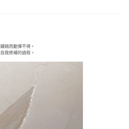
為鏽蝕而動彈不得。
段自我修補的過程。