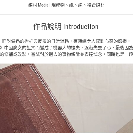
媒材 Media | 現成物、紙、線、複合媒材
作品說明 Introduction
面對偶遇的挫折與反覆的日常消耗，有時總令人感到心靈的磨損，
》中因魔女的詛咒而變成了機器人的樵夫，逐漸失去了心，最後因
的修補或改製，嘗試對於逝去的事物傾訴並表達悼念，同時也是一