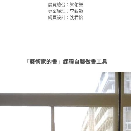
展覽總召：梁佑謙
專案經理：李致穎
網頁設計：沈君怡
「藝術家的書」課程自製做書工具