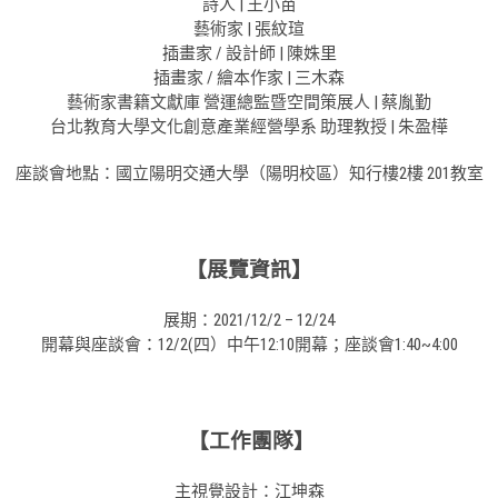
詩人 | 王小苗
藝術家 | 張紋瑄
插畫家 / 設計師 | 陳姝里
插畫家 / 繪本作家 | 三木森
藝術家書籍文獻庫 營運總監暨空間策展人 | 蔡胤勤
台北教育大學文化創意產業經營學系 助理教授 | 朱盈樺
座談會地點：國立陽明交通大學（陽明校區）知行樓2樓 201教室
【展覽資訊】
展期：2021/12/2 – 12/24
開幕與座談會：12/2(四）中午12:10開幕；座談會1:40~4:00
【工作團隊】
主視覺設計：江坤森