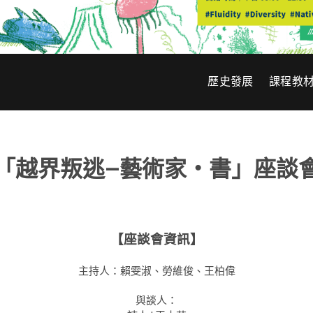
歷史發展
課程教
「越界叛逃—藝術家・書」座談
【座談會資訊】
主持人：賴雯淑、勞維俊、王柏偉
與談人：