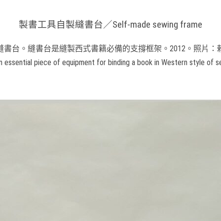
製書工具自製縫書台／Self-made sewing frame
縫書台。縫書台是縫製西式書籍必備的支撐框架。2012。照片：
n essential piece of equipment for binding a book in Western style of s