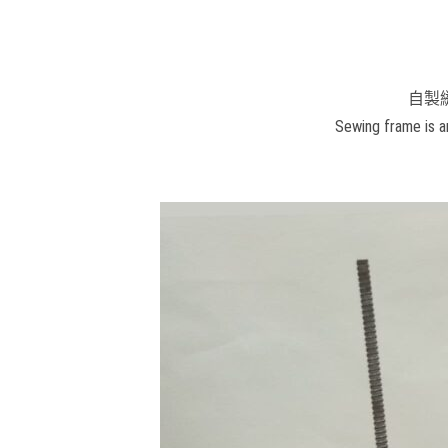
自製
Sewing frame is a