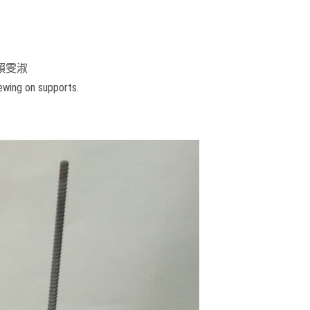
賴雯淑
ewing on supports.