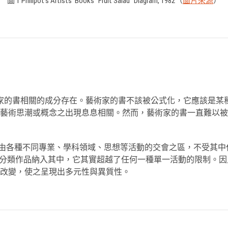
圖 1 Phillpot’s Artists’ Books “Fruit Salad” Diagram, 1982（
圖片來源
）
的書相關的成分存在。藝術家的書不該被公式化，它應該是某種信念、某種
的藝術思潮或概念之出現息息相關。然而，藝術家的書一直難以
家的書是一種由各種不同專業、學科領域、思想等活動的交會之區，不
 books） ，但這不是把相關分類作品納入其中，它其實超越了任何一種單
改變，使之呈現出多元性與異質性。