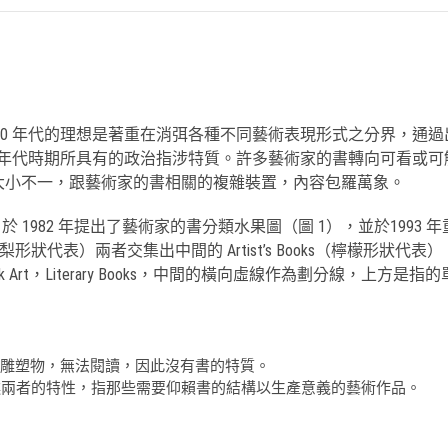
1970 年代的理想是著重在消弭各種不同藝術表現形式之分界，
70 年代時期所具有的政治指涉特質。許多藝術家的書轉向可看
此隨之出現大小不一，跟藝術家的書相關的複雜裝置，內容包羅萬象。
pot）於 1982 年提出了藝術家的書分類水果圖（圖 1），並於1
洋梨形狀代表）兩者交集出中間的 Artist’s Books（檸檬
 Art，Literary Books，中間的橫向虛線作為劃分線，上方是指的
但是作為雕塑物，無法閱讀，因此沒有書的特質。
同時擁有上述兩者的特性，指那些需要仰賴書的結構以生產意義的藝術作品。