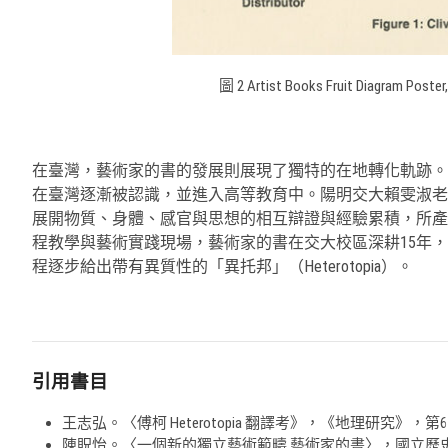
圖 2 Artist Books Fruit Diagram Poster,
在臺灣，藝術家的書的發展則展現了獨特的在地轉化軌跡。自
在臺灣逐漸被認識，並進入高等教育中。陽明交大賴雯淑老
展開物質、身體、感官與思想的相互辯證與經驗累積，所產
程教學與藝術實踐現場，藝術家的書在交大校區深耕15年
程逐步給出帶有異質性的「異托邦」（Heterotopia）。
引用書目
王志弘。〈傅柯 Heterotopia 翻譯考》，《地理研究》，第65期
陳貺怡。〈一個新的獨立藝術範疇 藝術家的書〉，國立歷史