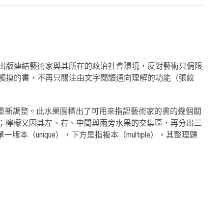
通過出版連結藝術家與其所在的政治社會環境，反對藝術只侷限
或可觸摸的書，不再只關注由文字閱讀通向理解的功能（張紋
993 年重新調整。此水果圖標出了可用來指認藝術家的書的幾個關
形狀代表）；檸檬又因其左、右、中間與兩旁水果的交集區，再分出三
單一版本（unique），下方是指複本（multiple），其整理歸