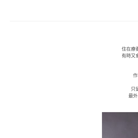
住在療
有時又
作
只
最外