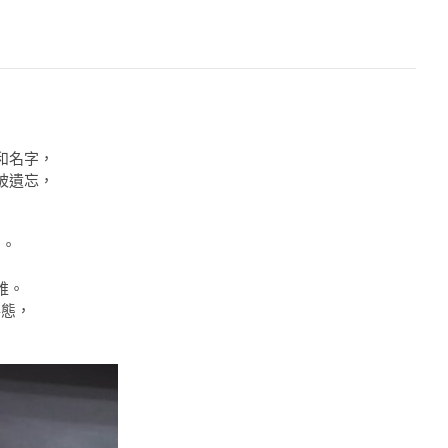
和名字，
被遺忘，
。
中。
誰。
姿態，