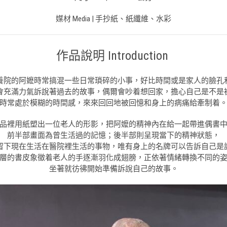
媒材 Media | 手抄紙、紙纖維、水彩
作品說明 Introduction
養院的阿嬷時常搞混一些日常瑣碎的小事，好比時間或是家人的臉孔
會充滿力氣訴說著過去的故事，偶爾會吵着想回家，擔心自己是不是
時常處於模糊的時間感，來來回回地被回憶和身上的病痛給牽制着
品裡用紙塑出一位老人的形影，把阿嬤的精神內在給一起帶進偶書
前半部畫面為曾生活過的記憶；後半部則呈現當下的精神狀態，
留下現在生活在醫院裡生活的事物，唯有身上的名牌可以告訴自己是
層的書皮象徵着老人的手逐漸羽化成翅膀，正依著情緒轉換不同的
坐著就彷彿開始準備訴說自己的故事。