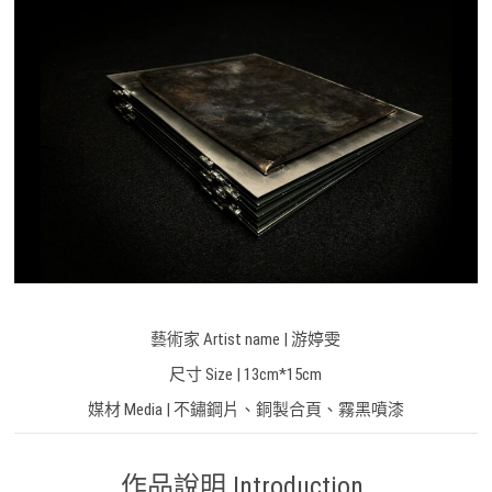
藝術家 Artist name | 游婷雯
尺寸 Size | 13cm*15cm
媒材 Media | 不鏽鋼片、銅製合頁、霧黑噴漆
作品說明 Introduction