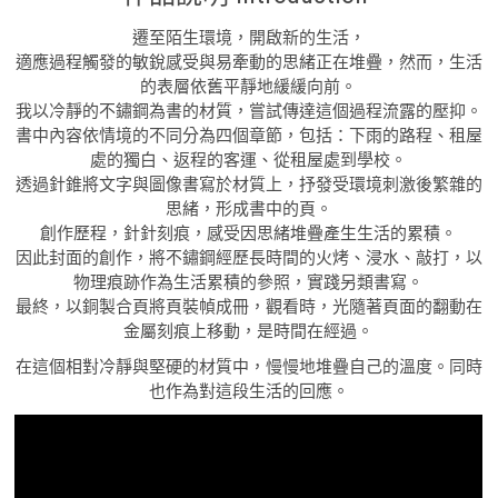
遷至陌生環境，開啟新的生活，
適應過程觸發的敏銳感受與易牽動的思緒正在堆疊，然而，生活
的表層依舊平靜地緩緩向前。
我以冷靜的不鏽鋼為書的材質，嘗試傳達這個過程流露的壓抑。
書中內容依情境的不同分為四個章節，包括：下雨的路程、租屋
處的獨白、返程的客運、從租屋處到學校。
透過針錐將文字與圖像書寫於材質上，抒發受環境刺激後繁雜的
思緒，形成書中的頁。
創作歷程，針針刻痕，感受因思緒堆疊產生生活的累積。
因此封面的創作，將不鏽鋼經歷長時間的火烤、浸水、敲打，以
物理痕跡作為生活累積的參照，實踐另類書寫。
最終，以銅製合頁將頁裝幀成冊，觀看時，光隨著頁面的翻動在
金屬刻痕上移動，是時間在經過。
在這個相對冷靜與堅硬的材質中，慢慢地堆疊自己的溫度。同時
也作為對這段生活的回應。