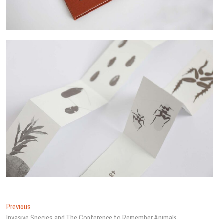
文
Previous
Previous
post:
Invasive Species and The Conference to Remember Animals