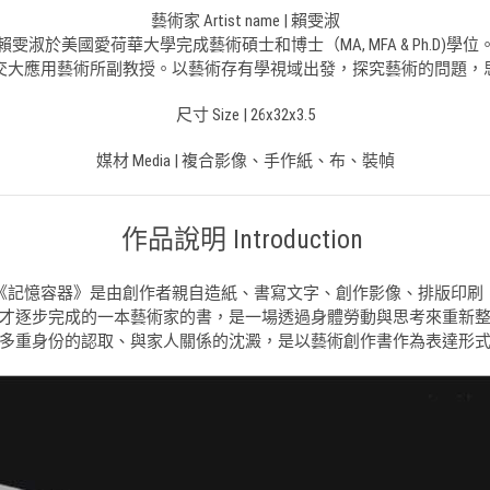
藝術家 Artist name | 賴雯淑
賴雯淑於美國愛荷華大學完成藝術碩士和博士（MA, MFA & Ph.D)學位
交大應用藝術所副教授。以藝術存有學視域出發，探究藝術的問題，
尺寸 Size | 26x32x3.5
媒材 Media | 複合影像、手作紙、布、裝幀
作品說明 Introduction
《記憶容器》是由創作者親自造紙、書寫文字、創作影像、排版印刷
才逐步完成的一本藝術家的書，是一場透過身體勞動與思考來重新
多重身份的認取、與家人關係的沈澱，是以藝術創作書作為表達形